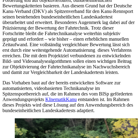
Förderung soll auf objektivierbaren, bundeseinheitlichen
Bewertungskriterien basieren. Aus diesem Grund hat der Deutsche
Kanu-Verband (DKV) als Spitzenverband für den Kanu-Rennsport
seinen bestehenden bundeseinheitlichen Landeskadertest
überarbeitet und erweitert. Besonderes Augenmerk lag dabei auf der
Präzisierung der Bewertung der Fahrtechnik. Trotz dieser
Fortschritte bleibt die Fahrtechnikanalyse weiterhin subjektiv
geprägt und erfordert – wie bisher – einen erheblichen manuellen
Zeitaufwand. Eine vollständig vergleichbare Bewertung lässt sich
erst durch eine weitestgehende Automatisierung dieses Verfahrens
erreichen. Die mit dem Projektziel verbundenen zu entwickelnden
Bild- und Videoanalysealgorithmen sollen einen wichtigen Beitrag
zur Objektivierung der Fahrtechnikanalyse im Nachwuchsbereich
und damit zur Vergleichbarkeit der Landeskadertests leisten.
Das Vorhaben baut auf der bereits entwickelten Software zur
automatisierten, videobasierten Technikanalyse im
Spitzensportbereich auf, die im Rahmen des vom BISp geförderten
Anwendungsprojekts
KInematikKanu
entstanden ist. Im Rahmen
dieses Projekts wird diese Lösung auf den Anwendungsbereich des
bundeseinheitlichen Landeskadertests adaptiert.