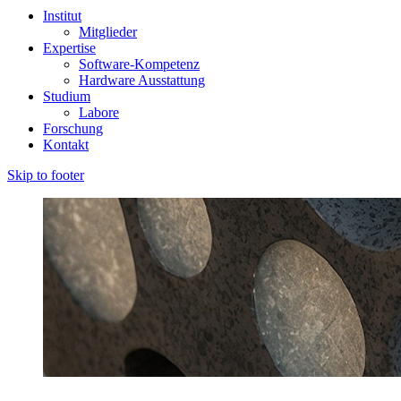
Institut
Mitglieder
Expertise
Software-Kompetenz
Hardware Ausstattung
Studium
Labore
Forschung
Kontakt
Skip to footer