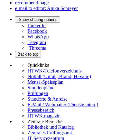
recommend page
e-mail to editor: Anika Schreyer
Show sharing options
LinkedIn
Facebook
WhatsApp
Telegram
Threema
Back to top
Quicklinks
HTWK-Telefonverzeichnis
Notfall (Unfall, Brand, Havarie)
Mensa-Speiseplan
Stundenpläne
Prüfungen
Standorte & Anreise
E-Mail / Webmailer (Dienste intern)
Pressebereich
HTWK.magazin
Zentrale Bereiche
Bibliothek und Katalog
Zentrales Prüfungsamt
IT-Servicezentrum