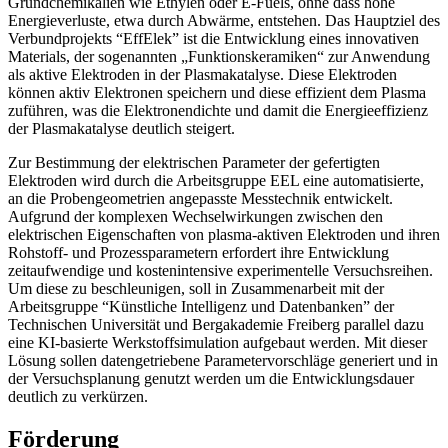
Grundchemikalien wie Ethylen oder E-Fuels, ohne dass hohe
Energieverluste, etwa durch Abwärme, entstehen. Das Hauptziel des
Verbundprojekts “EffElek” ist die Entwicklung eines innovativen
Materials, der sogenannten „Funktionskeramiken“ zur Anwendung
als aktive Elektroden in der Plasmakatalyse. Diese Elektroden
können aktiv Elektronen speichern und diese effizient dem Plasma
zuführen, was die Elektronendichte und damit die Energieeffizienz
der Plasmakatalyse deutlich steigert.
Zur Bestimmung der elektrischen Parameter der gefertigten
Elektroden wird durch die Arbeitsgruppe EEL eine automatisierte,
an die Probengeometrien angepasste Messtechnik entwickelt.
Aufgrund der komplexen Wechselwirkungen zwischen den
elektrischen Eigenschaften von plasma-aktiven Elektroden und ihren
Rohstoff- und Prozessparametern erfordert ihre Entwicklung
zeitaufwendige und kostenintensive experimentelle Versuchsreihen.
Um diese zu beschleunigen, soll in Zusammenarbeit mit der
Arbeitsgruppe “Künstliche Intelligenz und Datenbanken” der
Technischen Universität und Bergakademie Freiberg parallel dazu
eine KI-basierte Werkstoffsimulation aufgebaut werden. Mit dieser
Lösung sollen datengetriebene Parametervorschläge generiert und in
der Versuchsplanung genutzt werden um die Entwicklungsdauer
deutlich zu verkürzen.
Förderung