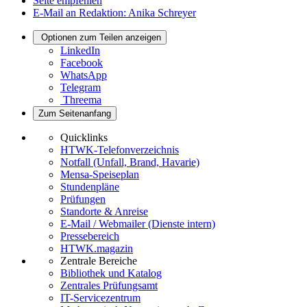
Seite empfehlen
E-Mail an Redaktion: Anika Schreyer
Optionen zum Teilen anzeigen
LinkedIn
Facebook
WhatsApp
Telegram
Threema
Zum Seitenanfang
Quicklinks
HTWK-Telefonverzeichnis
Notfall (Unfall, Brand, Havarie)
Mensa-Speiseplan
Stundenpläne
Prüfungen
Standorte & Anreise
E-Mail / Webmailer (Dienste intern)
Pressebereich
HTWK.magazin
Zentrale Bereiche
Bibliothek und Katalog
Zentrales Prüfungsamt
IT-Servicezentrum