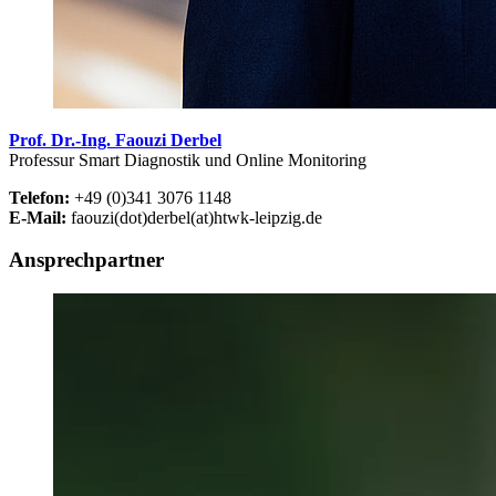
Prof. Dr.-Ing. Faouzi Derbel
Professur Smart Diagnostik und Online Monitoring
Telefon:
+49 (0)341 3076 1148
E-Mail:
faouzi(dot)derbel(at)htwk-leipzig.de
Ansprechpartner