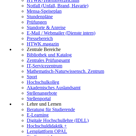
HTWK-Telefonverzeichnis
Notfall (Unfall, Brand, Havarie)
Mensa-Speiseplan
Stundenpläne
Prüfungen
Standorte & Anreise
E-Mail / Webmailer (Dienste intern)
Pressebereich
HTWK.magazin
Zentrale Bereiche
Bibliothek und Katalog
Zentrales Prüfungsamt
IT-Servicezentrum
Mathematisch-Naturwissensch. Zentrum
Sport
Hochschulkolleg
Akademisches Auslandsamt
Stellenangebote
Stellenportal
Lehre und Lernen
Beratung für Studierende
E-Learning
Digitale Hochschullehre (IDLL)
Hochschuldidaktik +
Lernplattform OPAL